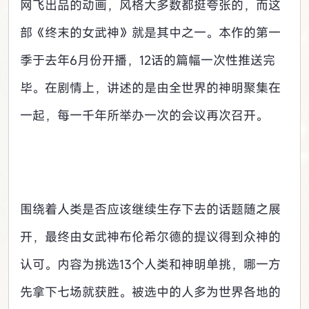
网飞出品的动画，风格大多数都挺夸张的，而这
部《终末的女武神》就是其中之一。本作的第一
季于去年6月份开播，12话的篇幅一次性推送完
毕。在剧情上，讲述的是由全世界的神明聚集在
一起，每一千年所举办一次的会议再次召开。
围绕着人类是否应该继续生存下去的话题随之展
开，最终由女武神布伦希尔德的提议得到众神的
认可。内容为挑选13个人类和神明单挑，哪一方
先拿下七场就获胜。被选中的人多为世界各地的