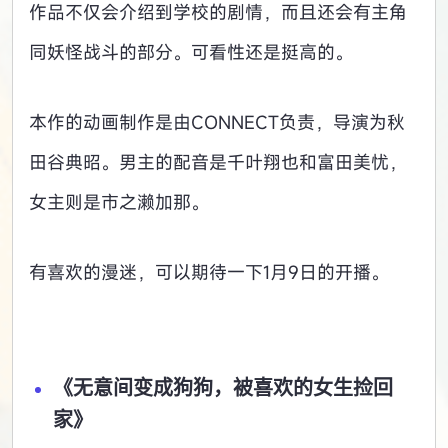
作品不仅会介绍到学校的剧情，而且还会有主角
同妖怪战斗的部分。可看性还是挺高的。
本作的动画制作是由CONNECT负责，导演为秋
田谷典昭。男主的配音是千叶翔也和富田美忧，
女主则是市之濑加那。
有喜欢的漫迷，可以期待一下1月9日的开播。
《无意间变成狗狗，被喜欢的女生捡回
家》