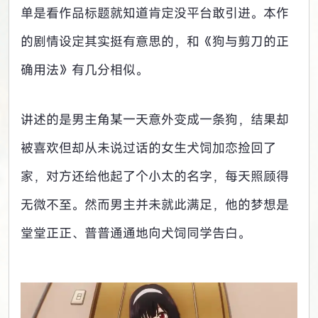
单是看作品标题就知道肯定没平台敢引进。本作
的剧情设定其实挺有意思的，和《狗与剪刀的正
确用法》有几分相似。
讲述的是男主角某一天意外变成一条狗，结果却
被喜欢但却从未说过话的女生犬饲加恋捡回了
家，对方还给他起了个小太的名字，每天照顾得
无微不至。然而男主并未就此满足，他的梦想是
堂堂正正、普普通通地向犬饲同学告白。