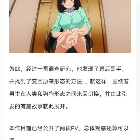
为此，经过一番调查研究，他发现了幕后黑手，
并找到了变回原来形态的方法......就这样，围绕着
男主在人类和狗狗形态之间来回切换，并由此引
发的有趣故事就此展开。
本作目前已经公开了两段PV，总体观感还算可以