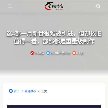
这4部一月新番很难被引进，但却依旧
值得一看，部部都是重量级制作
765阅读
2023年01月01日
0评论
首页
/
番剧推荐
/
正文