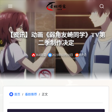
【资讯】动画《弱角友崎同学》TV第
二季制作决定
364阅读
2023年02月10日
0评论
首页
/
番剧推荐
/
正文